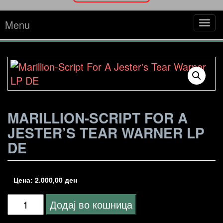
Menu
Tog
navi
MARILLION-SCRIPT FOR A
JESTER’S TEAR WARNER LP
DE
Цена:
2.000,00
ден
Marillion-
Додај во кошница
Script