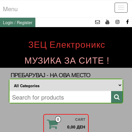
Skip
Menu
Tog
to
navi
the
Login / Register
content
ЗЕЦ Електроникс
МУЗИКА ЗА СИТЕ !
ПРЕБАРУВАЈ - НА ОВА МЕСТО
CART
0
0,00 ДЕН