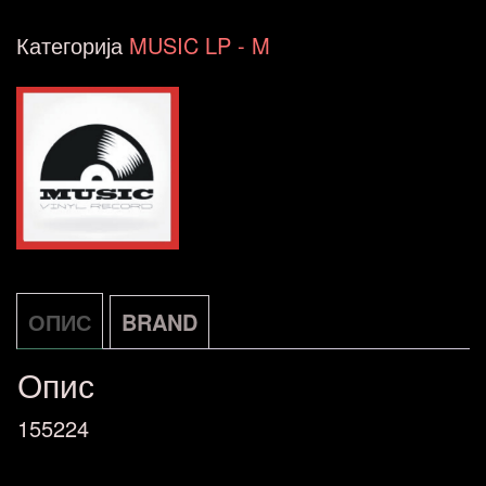
For
Категорија
MUSIC LP - M
A
Jester's
Tear
Warner
LP
DE
количина
ОПИС
BRAND
Опис
155224