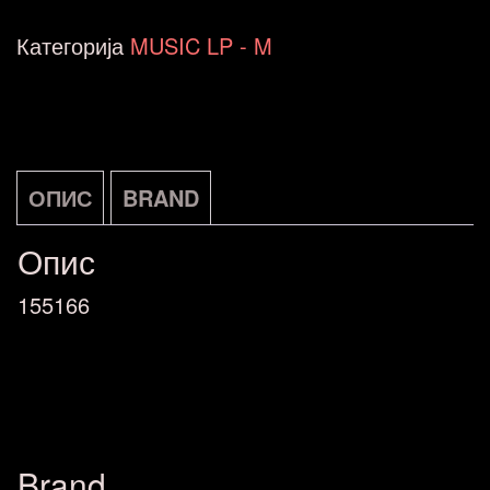
Jazz
Категорија
MUSIC LP - M
Message
#2
Universal
LP
ОПИС
BRAND
DE
Опис
количина
155166
Brand