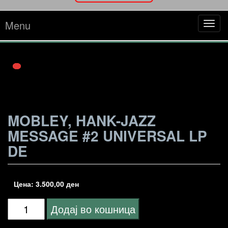
Menu
Tog
navi
MOBLEY, HANK-JAZZ
MESSAGE #2 UNIVERSAL LP
DE
Цена:
3.500,00
ден
Mobley,
Додај во кошница
Hank-