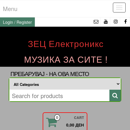
Skip
Menu
Tog
to
navi
the
Login / Register
content
ЗЕЦ Електроникс
МУЗИКА ЗА СИТЕ !
ПРЕБАРУВАЈ - НА ОВА МЕСТО
CART
0
0,00 ДЕН