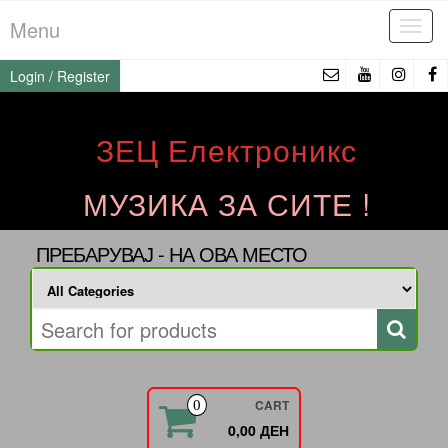
Skip
Menu
Tog
to
navi
the
Login / Register
content
ЗЕЦ Електроникс
МУЗИКА ЗА СИТЕ !
ПРЕБАРУВАЈ - НА ОВА МЕСТО
CART
0
0,00 ДЕН