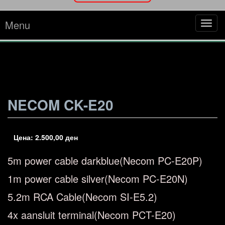
Menu
Tog
navi
NECOM CK-E20
Цена:
2.500,00
ден
5m power cable darkblue(Necom PC-E20P)
1m power cable silver(Necom PC-E20N)
5.2m RCA Cable(Necom SI-E5.2)
4x aansluit terminal(Necom PCT-E20)