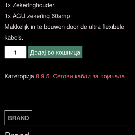
1x Zekeringhouder
1x AGU zekering 60amp
Makkelijk in te bouwen door de ultra flexibele
kabels.
NECOM
Додај во кошница
CK-
E20
Категорија
8.9.5. Сетови кабли за појачала
количина
BRAND