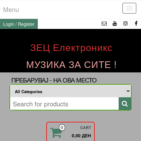
Skip
Menu
Tog
to
navi
the
Login / Register
content
ЗЕЦ Електроникс
МУЗИКА ЗА СИТЕ !
ПРЕБАРУВАЈ - НА ОВА МЕСТО
CART
0
0,00 ДЕН