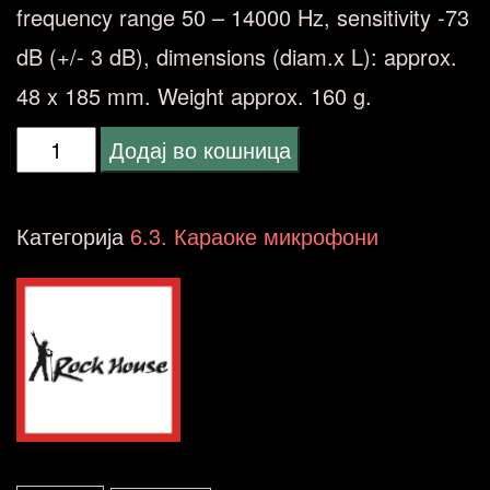
frequency range 50 – 14000 Hz, sensitivity -73
dB (+/- 3 dB), dimensions (diam.x L): approx.
48 x 185 mm.
Weight approx. 160 g.
Rockhouse
Додај во кошница
DM-
233
Категорија
6.3. Караоке микрофони
количина