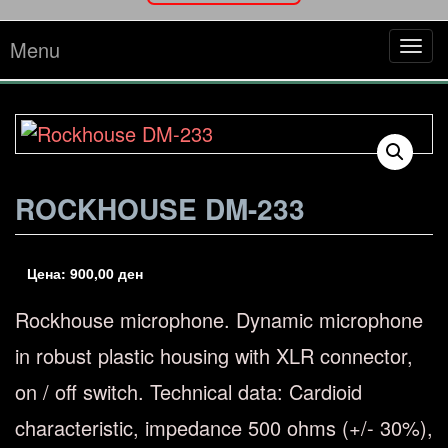
Menu
Tog
navi
ROCKHOUSE DM-233
Цена:
900,00
ден
Rockhouse microphone.
Dynamic microphone
in robust plastic housing with XLR connector,
on / off switch.
Technical data: Cardioid
characteristic, impedance 500 ohms (+/- 30%),