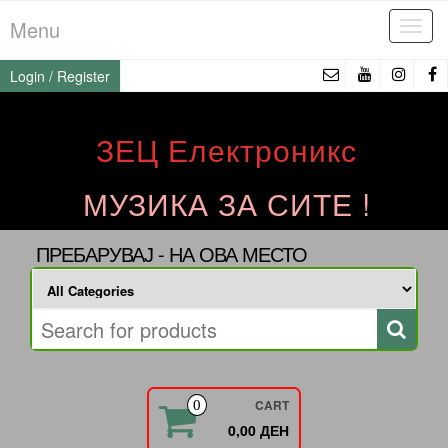
Skip
Menu
Tog
to
navi
the
Login / Register
content
ЗЕЦ Електроникс
МУЗИКА ЗА СИТЕ !
ПРЕБАРУВАЈ - НА ОВА МЕСТО
CART
0
0,00 ДЕН