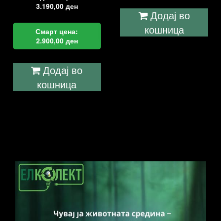
3.190,00
ден
Додај во
кошница
Смарт цена:
2.900,00
ден
Додај во
кошница