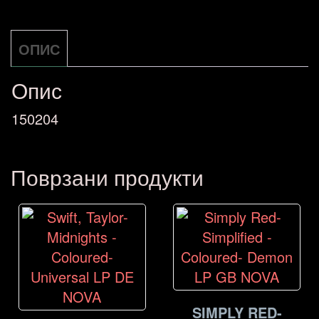
-
Greatest
ОПИС
Hits
NOVA
Опис
количина
150204
Поврзани продукти
SIMPLY RED-