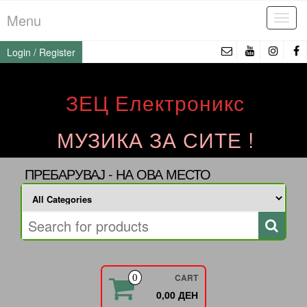
Skip
Menu
Tog
to
navi
the
Login / Register
content
ЗЕЦ Електроникс
МУЗИКА ЗА СИТЕ !
ПРЕБАРУВАЈ - НА ОВА МЕСТО
CART
0
0,00 ДЕН