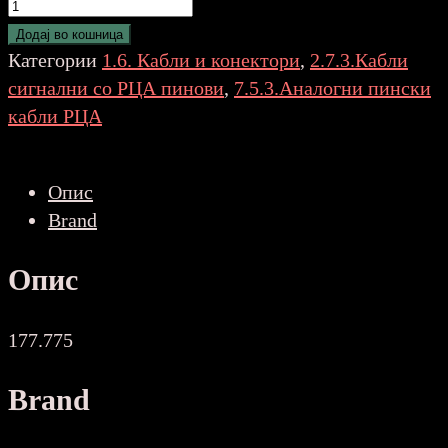
VONYX
Cable
Додај во кошница
3.5mm
Категории
1.6. Кабли и конектори
,
2.7.3.Кабли
Stereo-
сигнални со РЦА пинови
,
7.5.3.Аналогни пински
2x
кабли РЦА
RCA
Male
Опис
1.5m
Brand
количина
Опис
177.775
Brand