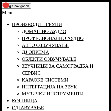
Skip
Toggle navigation
to
Menu
the
ПРОИЗВОДИ – ГРУПИ
content
ДОМАШНО АУДИО
ПРОФЕСИОНАЛНО АУДИО
АВТО ОЗВУЧУВАЊЕ
ДЈ ОПРЕМА
ОБЈЕКТИ ОЗВУЧУВАЊЕ
ЗВУЧНИЦИ ЗА САМОГРАДБА И
СЕРВИС
КАРАОКЕ СИСТЕМИ
ИНТЕГРАЦИЈА НА ЗВУК
МУЗИЧКИ ИНСТРУМЕНТИ
КОШНИЦА
ОДЈАВУВАЊЕ