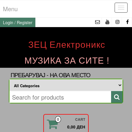
Skip
Menu
Tog
to
navi
the
Login / Register
content
ЗЕЦ Електроникс
МУЗИКА ЗА СИТЕ !
ПРЕБАРУВАЈ - НА ОВА МЕСТО
CART
0
0,00 ДЕН