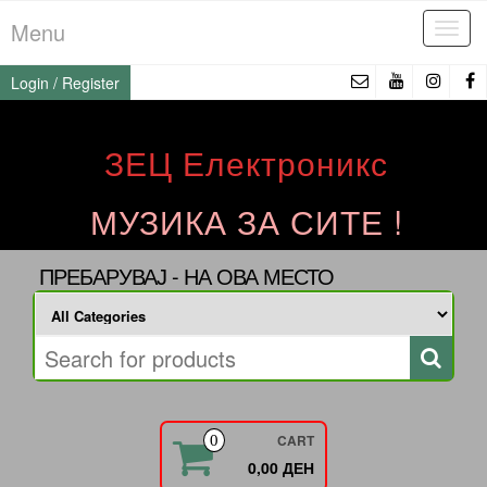
Skip
Menu
Tog
to
navi
the
Login / Register
content
ЗЕЦ Електроникс
МУЗИКА ЗА СИТЕ !
ПРЕБАРУВАЈ - НА ОВА МЕСТО
CART
0
0,00 ДЕН