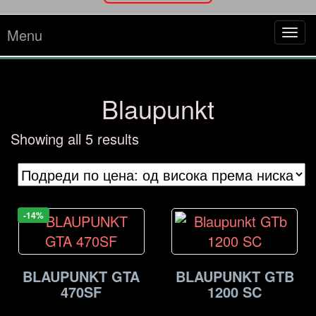
Menu
Tog
navi
Blaupunkt
Sorted
Showing all 5 results
by
price:
high
to
-14%
low
BLAUPUNKT GTA
BLAUPUNKT GTB
470SF
1200 SC