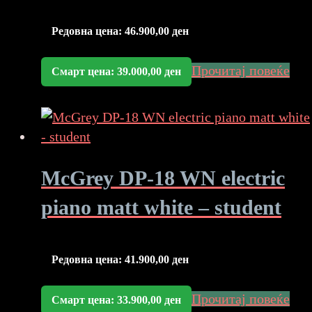
Редовна цена:
46.900,00
ден
Прочитај повеќе
Смарт цена:
39.000,00
ден
McGrey DP-18 WN electric
piano matt white – student
Редовна цена:
41.900,00
ден
Прочитај повеќе
Смарт цена:
33.900,00
ден