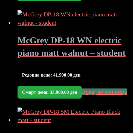
McGrey DP-18 WN electric
piano matt walnut – student
Редовна цена:
41.900,00
ден
Додај во кошница
Смарт цена:
33.900,00
ден