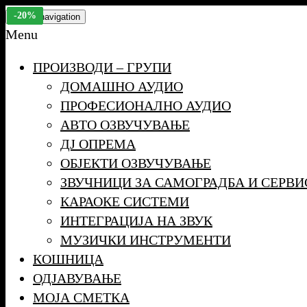
Skip
-17%
-19%
-19%
-19%
-19%
-19%
-13%
-14%
-16%
-24%
-24%
-25%
-23%
-20%
Toggle navigation
to
Menu
the
ПРОИЗВОДИ – ГРУПИ
content
ДОМАШНО АУДИО
ПРОФЕСИОНАЛНО АУДИО
АВТО ОЗВУЧУВАЊЕ
ДЈ ОПРЕМА
ОБЈЕКТИ ОЗВУЧУВАЊЕ
ЗВУЧНИЦИ ЗА САМОГРАДБА И СЕРВИ
КАРАОКЕ СИСТЕМИ
ИНТЕГРАЦИЈА НА ЗВУК
МУЗИЧКИ ИНСТРУМЕНТИ
КОШНИЦА
ОДЈАВУВАЊЕ
МОЈА СМЕТКА