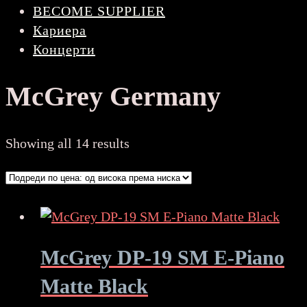
BECOME SUPPLIER
Кариера
Концерти
McGrey Germany
Sorted
Showing all 14 results
by
price:
high
to
low
McGrey DP-19 SM E-Piano
Matte Black