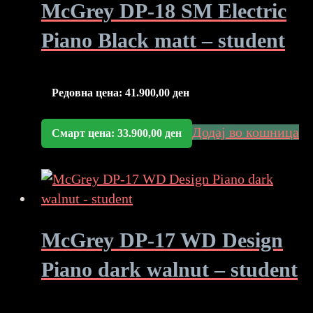
McGrey DP-18 SM Electric
Piano Black matt – student
Редовна цена:
41.900,00
ден
Додај во кошница
Смарт цена:
33.900,00
ден
McGrey DP-17 WD Design
Piano dark walnut – student