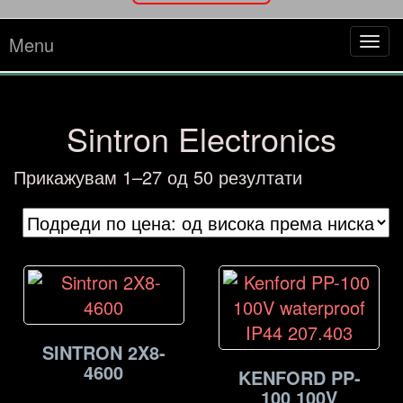
Menu
Tog
navi
Sintron Electronics
Sorted
Прикажувам 1–27 од 50 резултати
by
price:
high
to
low
SINTRON 2X8-
4600
KENFORD PP-
100 100V