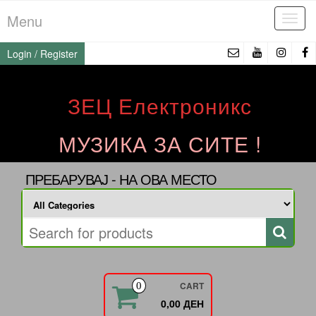
Skip
Menu
Tog
to
navi
the
Login / Register
content
ЗЕЦ Електроникс
МУЗИКА ЗА СИТЕ !
ПРЕБАРУВАЈ - НА ОВА МЕСТО
CART
0
0,00 ДЕН