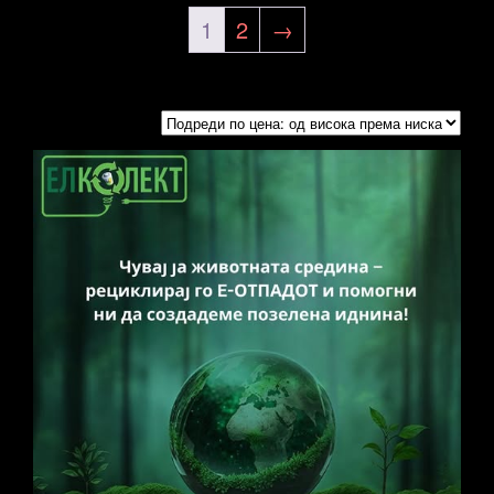
1
2
→