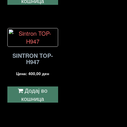
кошница
SINTRON TOP-
H947
Цена:
400,00
ден
Додај во
кошница