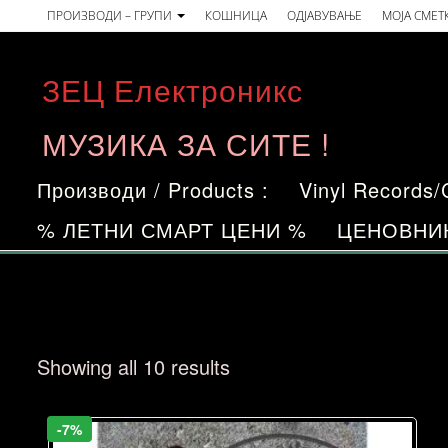
Skip
ПРОИЗВОДИ – ГРУПИ
КОШНИЦА
ОДЈАВУВАЊЕ
МОЈА СМЕТ
to
the
ЗЕЦ Електроникс
content
МУЗИКА ЗА СИТЕ !
Производи / Products :
Vinyl Records
% ЛЕТНИ СМАРТ ЦЕНИ %
ЦЕНОВНИ
Sorted
Showing all 10 results
by
price:
-7%