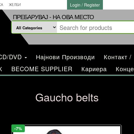
Login / Register
КА
ЖЕЛБИ
ПРЕБАРУВАЈ - НА ОВА МЕСТО
/CD/DVD
Најнови Производи
Контакт /
К
BECOME SUPPLIER
Кариера
Конце
Gaucho belts
-7%