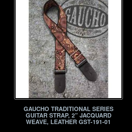
high
to
low
GAUCHO TRADITIONAL SERIES
GUITAR STRAP, 2” JACQUARD
WEAVE, LEATHER GST-191-01