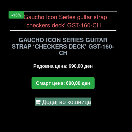
-13%
GAUCHO ICON SERIES GUITAR
STRAP ‘CHECKERS DECK’ GST-160-
CH
Редовна цена:
690,00
ден
Смарт цена:
600,00
ден
Додај во кошница