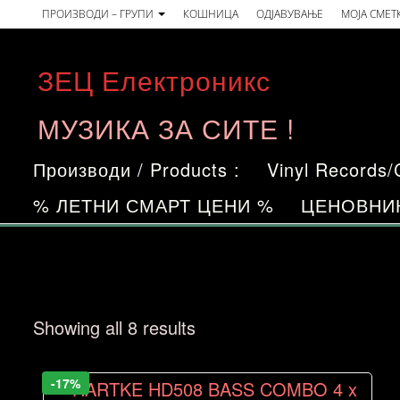
Skip
ПРОИЗВОДИ – ГРУПИ
КОШНИЦА
ОДЈАВУВАЊЕ
МОЈА СМЕТ
to
the
ЗЕЦ Електроникс
content
МУЗИКА ЗА СИТЕ !
Производи / Products :
Vinyl Records
% ЛЕТНИ СМАРТ ЦЕНИ %
ЦЕНОВНИ
Sorted
Showing all 8 results
by
price:
-17%