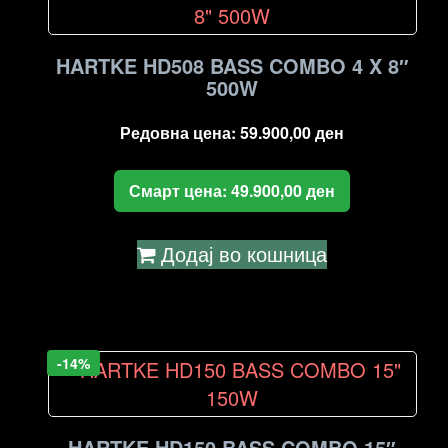
high
to
low
HARTKE HD508 BASS COMBO 4 X 8″
500W
Редовна цена:
59.900,00
ден
Смарт цена:
49.900,00
ден
Додај во кошница
-14%
HARTKE HD150 BASS COMBO 15″