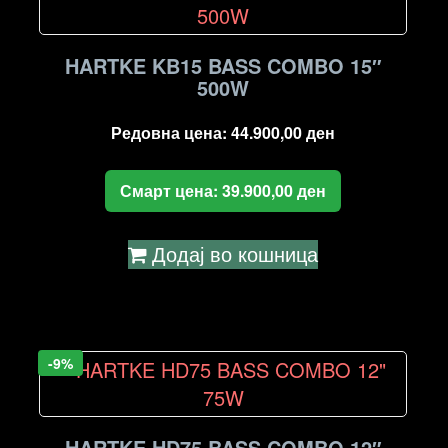
HARTKE KB15 BASS COMBO 15″
500W
Редовна цена:
44.900,00
ден
Смарт цена:
39.900,00
ден
Додај во кошница
-9%
HARTKE HD75 BASS COMBO 12″