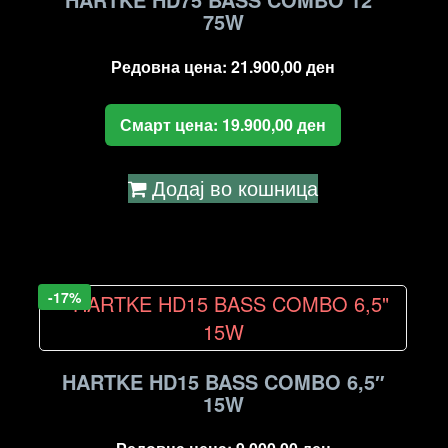
75W
Редовна цена:
21.900,00
ден
Смарт цена:
19.900,00
ден
Додај во кошница
-17%
HARTKE HD15 BASS COMBO 6,5″
15W