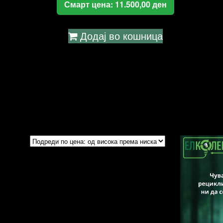
Смарт цена:
11.500,00
ден
Додај во кошница