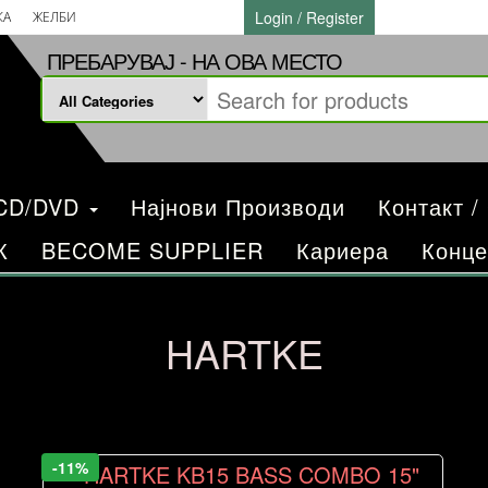
Login / Register
КА
ЖЕЛБИ
ПРЕБАРУВАЈ - НА ОВА МЕСТО
/CD/DVD
Најнови Производи
Контакт /
К
BECOME SUPPLIER
Кариера
Конце
HARTKE
-11%