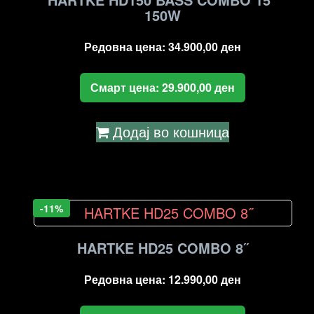
150W
Редовна цена:
34.900,00
ден
Смарт цена:
29.900,00
ден
Додај во кошница
-11%
HARTKE HD25 COMBO 8˝
Редовна цена:
12.990,00
ден