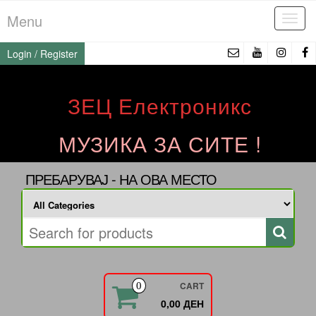
Skip
Menu
Tog
to
navi
the
Login / Register
content
ЗЕЦ Електроникс
МУЗИКА ЗА СИТЕ !
ПРЕБАРУВАЈ - НА ОВА МЕСТО
CART
0
0,00 ДЕН