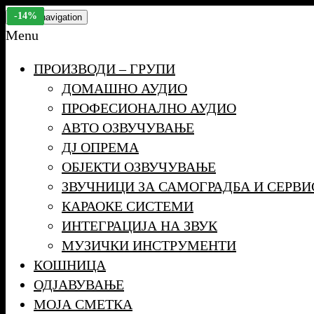
Skip
-15%
-15%
-17%
-17%
-15%
-15%
-16%
-16%
-14%
-14%
Toggle navigation
to
Menu
the
ПРОИЗВОДИ – ГРУПИ
content
ДОМАШНО АУДИО
ПРОФЕСИОНАЛНО АУДИО
АВТО ОЗВУЧУВАЊЕ
ДЈ ОПРЕМА
ОБЈЕКТИ ОЗВУЧУВАЊЕ
ЗВУЧНИЦИ ЗА САМОГРАДБА И СЕРВИ
КАРАОКЕ СИСТЕМИ
ИНТЕГРАЦИЈА НА ЗВУК
МУЗИЧКИ ИНСТРУМЕНТИ
КОШНИЦА
ОДЈАВУВАЊЕ
МОЈА СМЕТКА