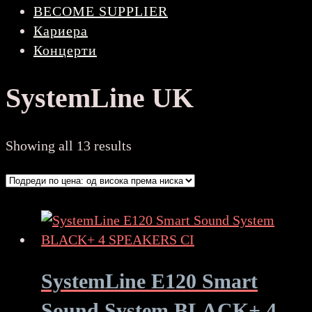
BECOME SUPPLIER
Кариера
Концерти
SystemLine UK
Sorted
Showing all 13 results
by
price:
high
to
low
SystemLine E120 Smart
Sound System BLACK+ 4