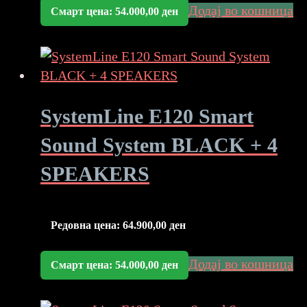
Додај во кошница
Смарт цена:
54.000,00
ден
SystemLine E120 Smart
Sound System BLACK + 4
SPEAKERS
Редовна цена:
64.900,00
ден
Додај во кошница
Смарт цена:
54.000,00
ден