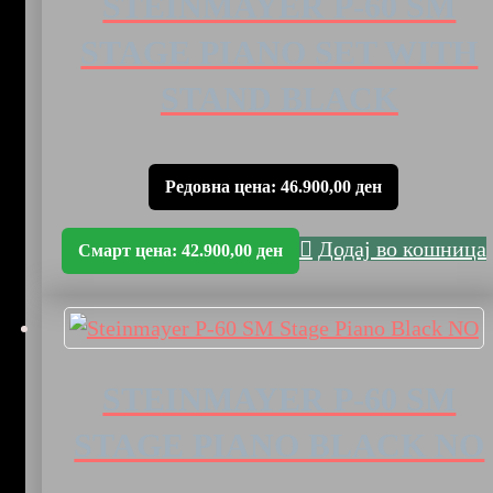
STEINMAYER P-60 SM
STAGE PIANO SET WITH
STAND BLACK
Редовна цена:
46.900,00
ден
Додај во кошница
Смарт цена:
42.900,00
ден
STEINMAYER P-60 SM
STAGE PIANO BLACK NO