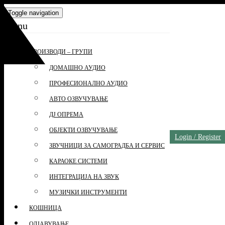
Skip
Toggle navigation
to
Menu
the
content
ПРОИЗВОДИ – ГРУПИ
ДОМАШНО АУДИО
ПРОФЕСИОНАЛНО АУДИО
АВТО ОЗВУЧУВАЊЕ
ДЈ ОПРЕМА
ОБЈЕКТИ ОЗВУЧУВАЊЕ
Login / Register
ЗВУЧНИЦИ ЗА САМОГРАДБА И СЕРВИС
КАРАОКЕ СИСТЕМИ
ИНТЕГРАЦИЈА НА ЗВУК
МУЗИЧКИ ИНСТРУМЕНТИ
КОШНИЦА
ОДЈАВУВАЊЕ