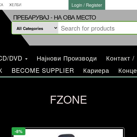
Login / Register
КА
ЖЕЛБИ
ПРЕБАРУВАЈ - НА ОВА МЕСТО
/CD/DVD
Најнови Производи
Контакт /
К
BECOME SUPPLIER
Кариера
Конце
FZONE
-8%