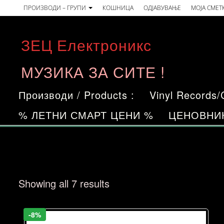
Skip
ПРОИЗВОДИ – ГРУПИ
КОШНИЦА
ОДЈАВУВАЊЕ
МОЈА СМЕТ
to
the
ЗЕЦ Електроникс
content
МУЗИКА ЗА СИТЕ !
Производи / Products :
Vinyl Records
% ЛЕТНИ СМАРТ ЦЕНИ %
ЦЕНОВНИ
Sorted
Showing all 7 results
by
price:
-8%