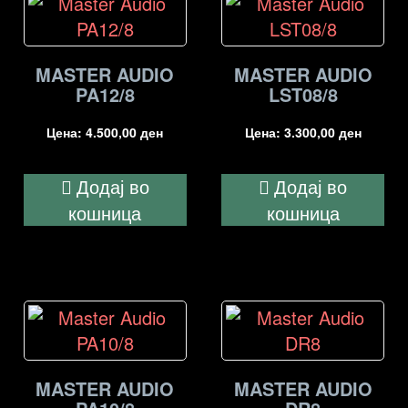
MASTER AUDIO
MASTER AUDIO
PA12/8
LST08/8
Цена:
4.500,00
ден
Цена:
3.300,00
ден
Додај во
Додај во
кошница
кошница
MASTER AUDIO
MASTER AUDIO