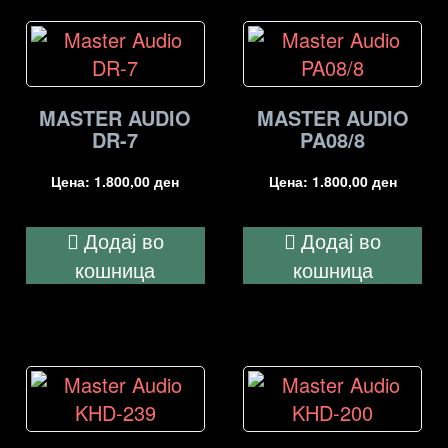
MASTER AUDIO
MASTER AUDIO
DR-7
PA08/8
Цена:
1.800,00
ден
Цена:
1.800,00
ден
Додај во
Додај во
кошница
кошница