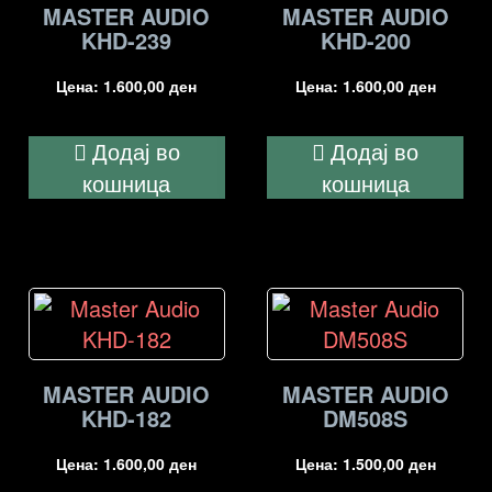
MASTER AUDIO
MASTER AUDIO
KHD-239
KHD-200
Цена:
1.600,00
ден
Цена:
1.600,00
ден
Додај во
Додај во
кошница
кошница
MASTER AUDIO
MASTER AUDIO
KHD-182
DM508S
Цена:
1.600,00
ден
Цена:
1.500,00
ден