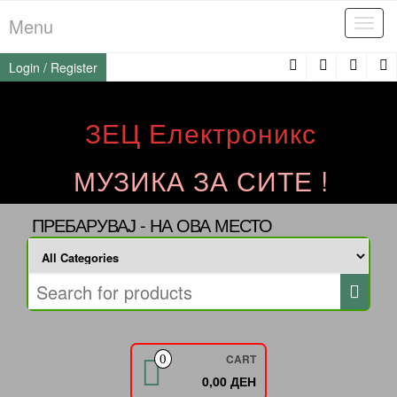
Skip
Menu
Tog
to
navi
the
Login / Register
content
ЗЕЦ Електроникс
МУЗИКА ЗА СИТЕ !
ПРЕБАРУВАЈ - НА ОВА МЕСТО
CART
0
0,00 ДЕН