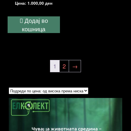
Цена:
1.000,00
ден
Додај во
кошница
1
2
→