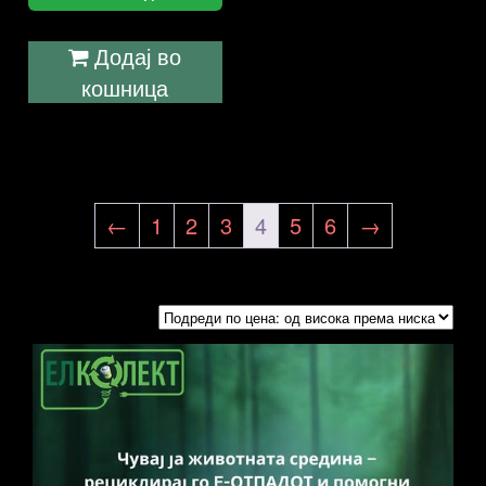
Додај во
кошница
←
1
2
3
4
5
6
→