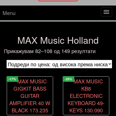
Menu
Tog
navi
MAX Music Holland
Sorted
Прикажувам 82–108 од 149 резултати
by
price:
high
to
-17%
-29%
low