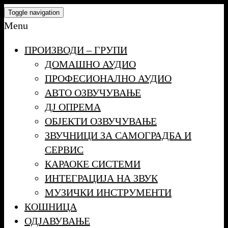
Skip
Toggle navigation
to
Menu
the
ПРОИЗВОДИ – ГРУПИ
content
ДОМАШНО АУДИО
ПРОФЕСИОНАЛНО АУДИО
АВТО ОЗВУЧУВАЊЕ
ДЈ ОПРЕМА
ОБЈЕКТИ ОЗВУЧУВАЊЕ
ЗВУЧНИЦИ ЗА САМОГРАДБА И
СЕРВИС
КАРАОКЕ СИСТЕМИ
ИНТЕГРАЦИЈА НА ЗВУК
МУЗИЧКИ ИНСТРУМЕНТИ
КОШНИЦА
ОДЈАВУВАЊЕ