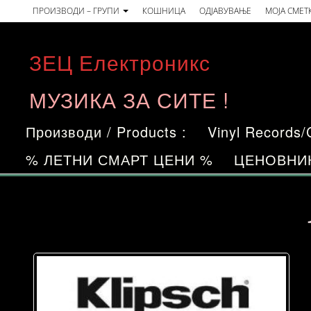
Skip
ПРОИЗВОДИ – ГРУПИ
КОШНИЦА
ОДЈАВУВАЊЕ
МОЈА СМЕТ
to
the
ЗЕЦ Електроникс
content
МУЗИКА ЗА СИТЕ !
Производи / Products :
Vinyl Records
% ЛЕТНИ СМАРТ ЦЕНИ %
ЦЕНОВНИ