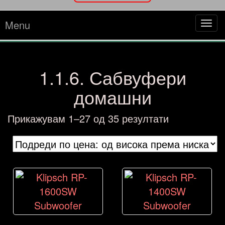
Menu
Tog
navi
1.1.6. Сабвуфери
домашни
Sorted
Прикажувам 1–27 од 35 резултати
by
price:
high
to
low