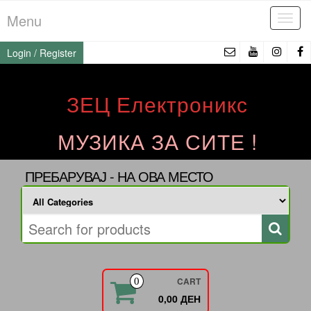
Skip
Menu
Tog
to
navi
the
Login / Register
content
ЗЕЦ Електроникс
МУЗИКА ЗА СИТЕ !
ПРЕБАРУВАЈ - НА ОВА МЕСТО
CART
0
0,00 ДЕН