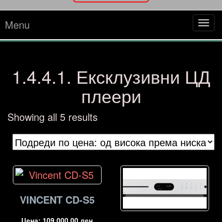
Menu
Tog
navi
1.4.4.1. Ексклузивни ЦД
плеери
Sorted
Showing all 5 results
by
price:
high
to
low
VINCENT CD-S5
Цена:
109.000,00
ден