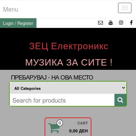
Skip
Menu
Tog
to
navi
the
Login / Register
content
ЗЕЦ Електроникс
МУЗИКА ЗА СИТЕ !
ПРЕБАРУВАЈ - НА ОВА МЕСТО
CART
0
0,00 ДЕН