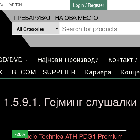
Login / Register
КА
ЖЕЛБИ
ПРЕБАРУВАЈ - НА ОВА МЕСТО
/CD/DVD
Најнови Производи
Контакт /
К
BECOME SUPPLIER
Кариера
Конце
1.5.9.1. Гејминг слушалки
-20%