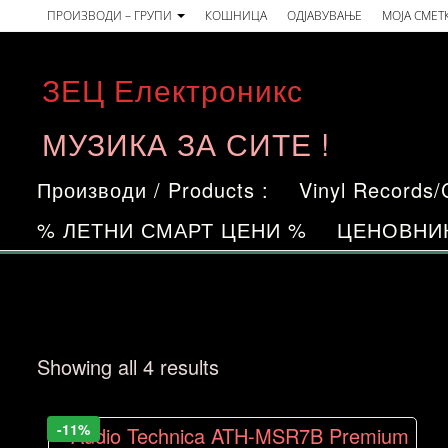
Skip
ПРОИЗВОДИ – ГРУПИ
КОШНИЦА
ОДЈАВУВАЊЕ
МОЈА СМЕТ
to
the
ЗЕЦ Електроникс
content
МУЗИКА ЗА СИТЕ !
Производи / Products :
Vinyl Records
% ЛЕТНИ СМАРТ ЦЕНИ %
ЦЕНОВНИ
Sorted
Showing all 4 results
by
price:
-11%