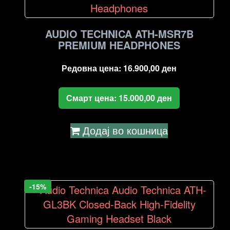
high
to
low
AUDIO TECHNICA ATH-MSR7B
PREMIUM HEADPHONES
Редовна цена:
16.900,00
ден
Смарт цена:
15.000,00
ден
Додај во кошница
-15%