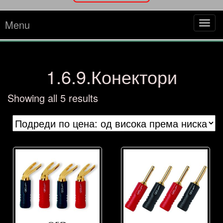
Menu
Tog
navi
1.6.9.Конектори
Sorted
Showing all 5 results
by
price:
high
to
low