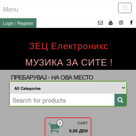
Skip
Menu
Tog
to
navi
the
Login / Register
content
ЗЕЦ Електроникс
МУЗИКА ЗА СИТЕ !
ПРЕБАРУВАЈ - НА ОВА МЕСТО
CART
0
0,00 ДЕН