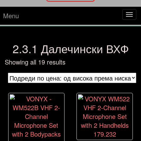
Menu
Tog
navi
2.3.1 Далечински ВХФ
Sorted
Showing all 19 results
by
price:
high
to
low