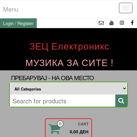
Skip
Menu
Tog
to
navi
the
Login / Register
content
ЗЕЦ Електроникс
МУЗИКА ЗА СИТЕ !
ПРЕБАРУВАЈ - НА ОВА МЕСТО
CART
0
0,00 ДЕН