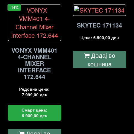
-14%
SKYTEC 171134
Цена:
6.900,00
ден
VONYX VMM401
Додај во
4-CHANNEL
MIXER
кошница
INTERFACE
172.644
Редовна цена:
7.999,00
ден
Смарт цена:
6.900,00
ден
Додај во