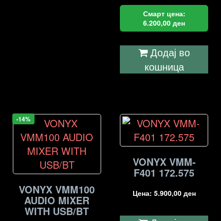
Смарт цена:
6.200,00
ден
Додај во
кошница
-14%
VONYX VMM-
F401 172.575
VONYX VMM100
Цена:
5.900,00
ден
AUDIO MIXER
WITH USB/BT