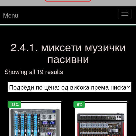
Menu
Tog
navi
2.4.1. миксети музички
пасивни
Sorted
Showing all 19 results
by
price:
high
to
-13%
-9%
low