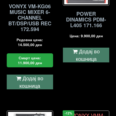
VONYX VM-KG06
MUSIC MIXER 6-
POWER
CHANNEL
DINAMICS PDM-
BT/DSP/USB REC
L405 171.166
172.594
Цена:
9.900,00
ден
Редовна цена:
14.500,00
ден
Додај во
кошница
Смарт цена:
11.900,00
ден
Додај во
кошница
-12%