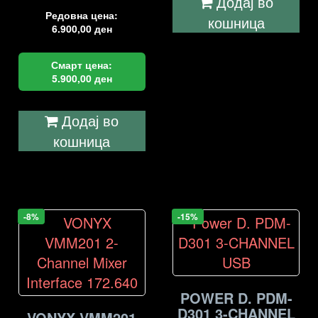
Додај во
Редовна цена:
кошница
6.900,00
ден
Смарт цена:
5.900,00
ден
Додај во
кошница
-8%
-15%
POWER D. PDM-
D301 3-CHANNEL
VONYX VMM201