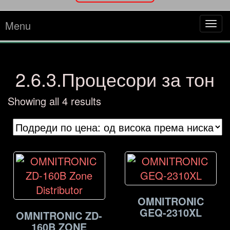
Menu
Tog
navi
2.6.3.Процесори за тон
Sorted
Showing all 4 results
by
price:
high
to
low
OMNITRONIC
GEQ-2310XL
OMNITRONIC ZD-
160B ZONE