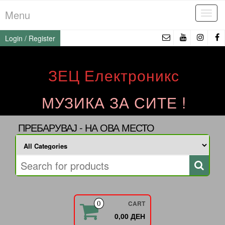
Skip
Menu
Tog
to
navi
the
Login / Register
content
ЗЕЦ Електроникс
МУЗИКА ЗА СИТЕ !
ПРЕБАРУВАЈ - НА ОВА МЕСТО
CART
0
0,00 ДЕН