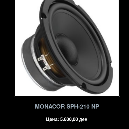
high
to
low
MONACOR SPH-210 NP
Цена:
5.600,00
ден