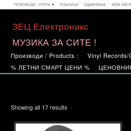
Skip
ПРОИЗВОДИ – ГРУПИ
КОШНИЦА
ОДЈАВУВАЊЕ
МОЈА СМЕТ
to
the
ЗЕЦ Електроникс
content
МУЗИКА ЗА СИТЕ !
Производи / Products :
Vinyl Records
% ЛЕТНИ СМАРТ ЦЕНИ %
ЦЕНОВНИ
Sorted
Showing all 17 results
by
price: