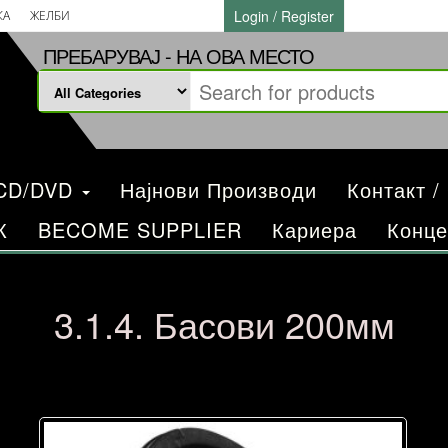
Login / Register
КА
ЖЕЛБИ
ПРЕБАРУВАЈ - НА ОВА МЕСТО
/CD/DVD
Најнови Производи
Контакт /
К
BECOME SUPPLIER
Кариера
Конце
3.1.4. Басови 200мм