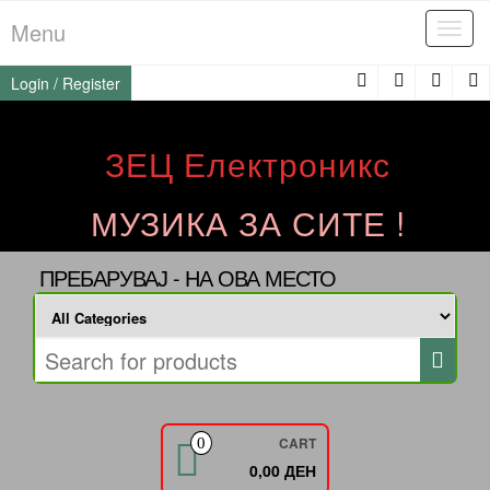
Skip
Menu
Tog
to
navi
the
Login / Register
content
ЗЕЦ Електроникс
МУЗИКА ЗА СИТЕ !
ПРЕБАРУВАЈ - НА ОВА МЕСТО
CART
0
0,00 ДЕН