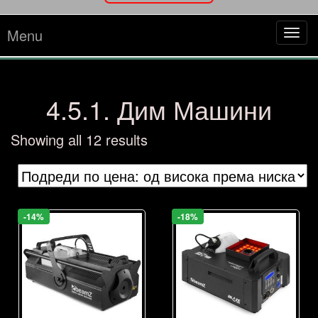
Menu
Tog
navi
4.5.1. Дим Машини
Sorted
Showing all 12 results
by
price:
high
to
-14%
-18%
low