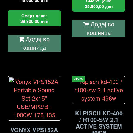
49.900,00
ден
Смарт цена:
39.900,00
ден
Смарт цена:
39.900,00
ден
Додај во
кошница
Додај во
кошница
-19%
KLPISCH KD-400
/ R100-SW 2.1
ACTIVE SYSTEM
VONYX VPS152A
496W