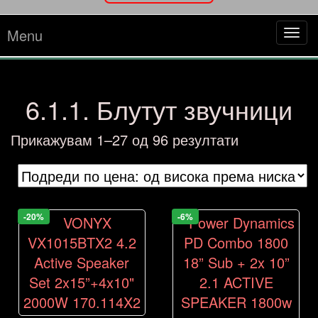
Menu
Tog
navi
6.1.1. Блутут звучници
Sorted
Прикажувам 1–27 од 96 резултати
by
price:
high
to
-20%
-6%
low