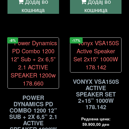
Додај во
Додај во
кошница
кошница
-8%
-17%
VONYX VSA150S
ACTIVE
SPEAKER SET
POWER
2×15” 1000W
DYNAMICS PD
178.142
COMBO 1200 12”
SUB + 2X 6,5” 2.1
Редовна цена:
ACTIVE
59.900,00
ден