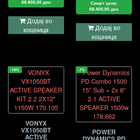
69.900,00
ден
Смарт цена:
68.400,00
ден
Додај во
Додај во
кошница
кошница
-19%
-7%
VONYX
VX1050BT
POWER
ACTIVE
DYNAMICS PD