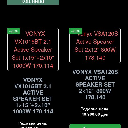
кошница
-20%
-20%
VONYX VSA120S
ACTIVE
VONYX
SPEAKER SET
VX1015BT 2.1
2×12” 800W
ACTIVE
178.140
SPEAKER SET
1×15”+2×10″
Редовна цена:
1000W 170.114
49.900,00
ден
Редовна цена: