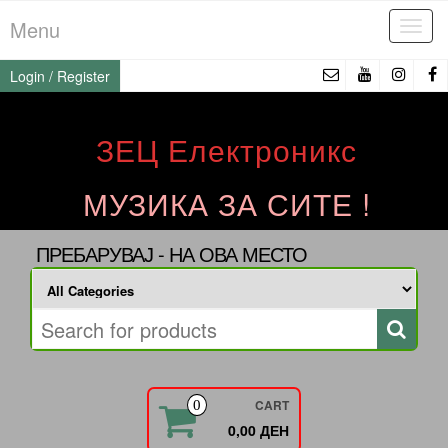
Skip
Menu
Tog
to
navi
the
Login / Register
content
ЗЕЦ Електроникс
МУЗИКА ЗА СИТЕ !
ПРЕБАРУВАЈ - НА ОВА МЕСТО
CART
0
0,00 ДЕН