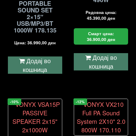
PORTABLE
SOUND SET
Редовна цена:
2×15″
45.390,00
ден
USB/MP3/BT
1000W 178.135
Смарт цена:
36.900,00
ден
Цена:
36.990,00
ден
Додај во
Додај во
кошница
кошница
-10%
-12%