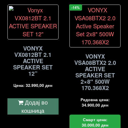
-14%
VONYX
VX0812BT 2.1
VONYX
ACTIVE
VSA08BTX2 2.0
SPEAKER SET
ACTIVE
12”
SPEAKER SET
2×8″ 500W
Цена:
32.990,00
ден
170.368X2
Редовна цена:
Додај во
34.900,00
ден
кошница
Смарт цена:
30.000,00
ден