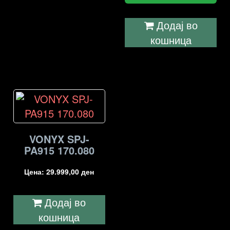
Додај во
кошница
VONYX SPJ-
PA915 170.080
Цена:
29.999,00
ден
Додај во
кошница