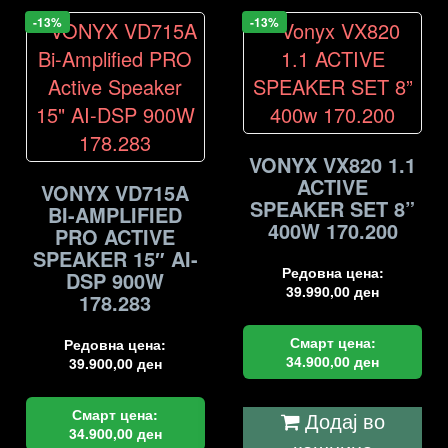
-13%
-13%
VONYX VX820 1.1
ACTIVE
VONYX VD715A
SPEAKER SET 8”
BI-AMPLIFIED
400W 170.200
PRO ACTIVE
SPEAKER 15″ AI-
Редовна цена:
DSP 900W
39.990,00
ден
178.283
Смарт цена:
Редовна цена:
34.900,00
ден
39.900,00
ден
Смарт цена:
Додај во
34.900,00
ден