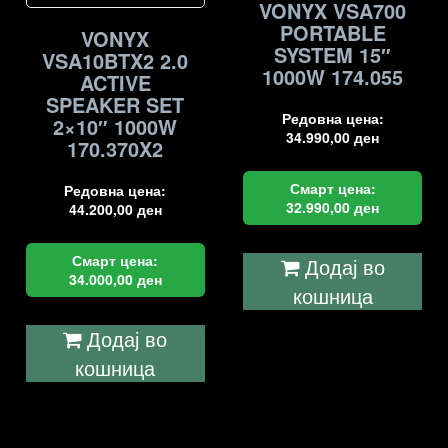
VONYX VSA700
PORTABLE
VONYX
SYSTEM 15″
VSA10BTX2 2.0
1000W 174.055
ACTIVE
SPEAKER SET
Редовна цена:
2×10″ 1000W
34.990,00
ден
170.370X2
Смарт цена:
Редовна цена:
32.990,00
ден
44.200,00
ден
Смарт цена:
Додај во
34.000,00
ден
кошница
Додај во
кошница