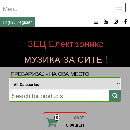
Skip
Menu
Tog
to
navi
the
Login / Register
content
ЗЕЦ Електроникс
МУЗИКА ЗА СИТЕ !
ПРЕБАРУВАЈ - НА ОВА МЕСТО
CART
0
0,00 ДЕН