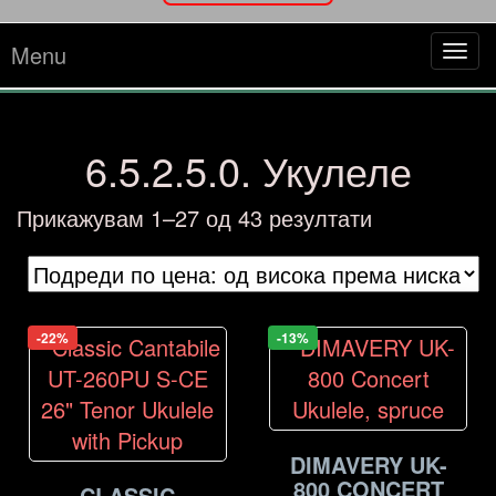
Menu
Tog
navi
6.5.2.5.0. Укулеле
Sorted
Прикажувам 1–27 од 43 резултати
by
price:
high
to
-22%
-13%
low
DIMAVERY UK-
800 CONCERT
CLASSIC