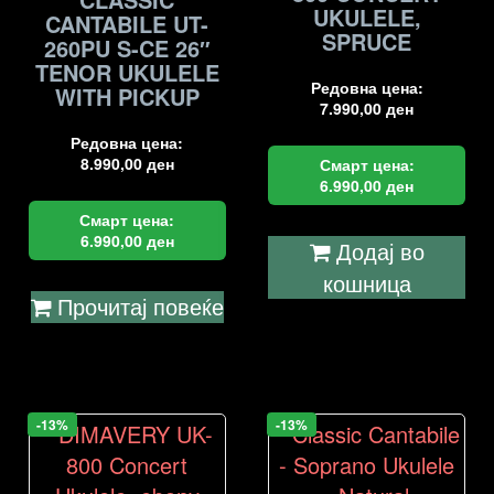
UKULELE,
CANTABILE UT-
SPRUCE
260PU S-CE 26″
TENOR UKULELE
Редовна цена:
WITH PICKUP
7.990,00
ден
Редовна цена:
8.990,00
ден
Смарт цена:
6.990,00
ден
Смарт цена:
6.990,00
ден
Додај во
кошница
Прочитај повеќе
-13%
-13%