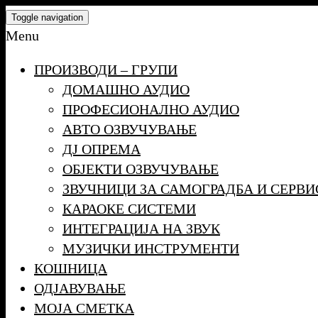
Skip
Toggle navigation
to
Menu
the
ПРОИЗВОДИ – ГРУПИ
content
ДОМАШНО АУДИО
ПРОФЕСИОНАЛНО АУДИО
АВТО ОЗВУЧУВАЊЕ
ДЈ ОПРЕМА
ОБЈЕКТИ ОЗВУЧУВАЊЕ
ЗВУЧНИЦИ ЗА САМОГРАДБА И СЕРВИ
КАРАОКЕ СИСТЕМИ
ИНТЕГРАЦИЈА НА ЗВУК
МУЗИЧКИ ИНСТРУМЕНТИ
КОШНИЦА
ОДЈАВУВАЊЕ
МОЈА СМЕТКА