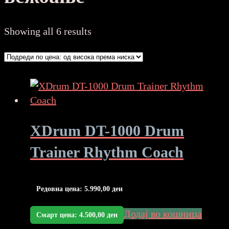
Sorted
Showing all 6 results
by
price:
high
to
low
XDrum DT-1000 Drum
Trainer Rhythm Coach
Редовна цена:
5.990,00
ден
Додај во кошница
Смарт цена:
4.500,00
ден