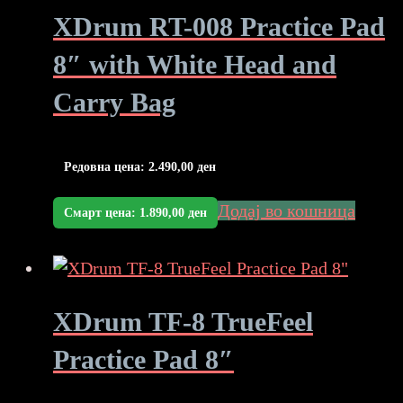
XDrum RT-008 Practice Pad
8″ with White Head and
Carry Bag
Редовна цена:
2.490,00
ден
Додај во кошница
Смарт цена:
1.890,00
ден
XDrum TF-8 TrueFeel
Practice Pad 8″