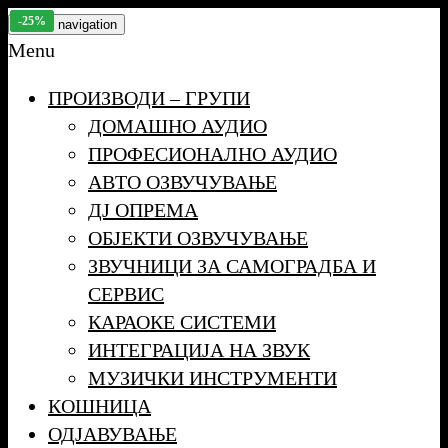
Skip
-25%
-16%
-24%
-25%
-25%
Toggle navigation
to
Menu
the
ПРОИЗВОДИ – ГРУПИ
content
ДОМАШНО АУДИО
ПРОФЕСИОНАЛНО АУДИО
АВТО ОЗВУЧУВАЊЕ
ДЈ ОПРЕМА
ОБЈЕКТИ ОЗВУЧУВАЊЕ
ЗВУЧНИЦИ ЗА САМОГРАДБА И
СЕРВИС
КАРАОКЕ СИСТЕМИ
ИНТЕГРАЦИЈА НА ЗВУК
МУЗИЧКИ ИНСТРУМЕНТИ
КОШНИЦА
ОДЈАВУВАЊЕ