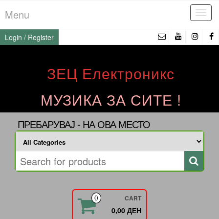
Skip
Menu
Tog
to
navi
the
Login / Register
content
ЗЕЦ Електроникс
МУЗИКА ЗА СИТЕ !
ПРЕБАРУВАЈ - НА ОВА МЕСТО
CART
0
0,00 ДЕН