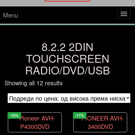
Menu
Tog
navi
8.2.2 2DIN
TOUCHSCREEN
RADIO/DVD/USB
Sorted
Showing all 12 results
by
price:
high
to
-10%
-17%
low