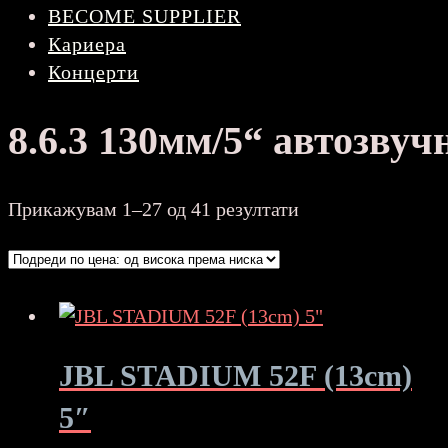
BECOME SUPPLIER
Кариера
Концерти
8.6.3 130мм/5“ автозву
Sorted
Прикажувам 1–27 од 41 резултати
by
price:
high
to
low
JBL STADIUM 52F (13cm)
5″