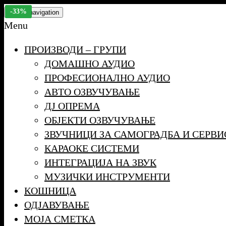
Skip
-21%
-17%
-37%
-14%
-11%
-17%
-26%
-12%
-33%
Toggle navigation
to
Menu
the
ПРОИЗВОДИ – ГРУПИ
content
ДОМАШНО АУДИО
ПРОФЕСИОНАЛНО АУДИО
АВТО ОЗВУЧУВАЊЕ
ДЈ ОПРЕМА
ОБЈЕКТИ ОЗВУЧУВАЊЕ
ЗВУЧНИЦИ ЗА САМОГРАДБА И СЕРВИ
КАРАОКЕ СИСТЕМИ
ИНТЕГРАЦИЈА НА ЗВУК
МУЗИЧКИ ИНСТРУМЕНТИ
КОШНИЦА
ОДЈАВУВАЊЕ
МОЈА СМЕТКА