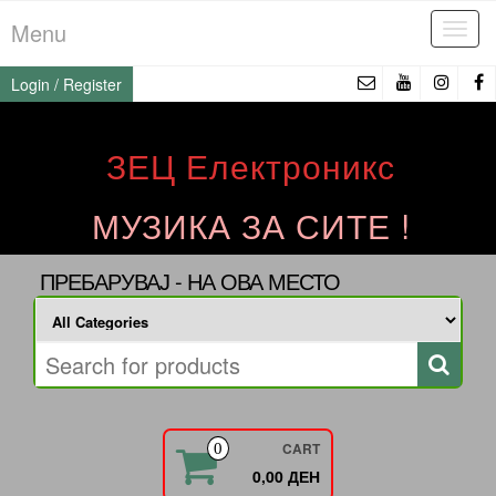
Skip
Menu
Tog
to
navi
the
Login / Register
content
ЗЕЦ Електроникс
МУЗИКА ЗА СИТЕ !
ПРЕБАРУВАЈ - НА ОВА МЕСТО
CART
0
0,00 ДЕН