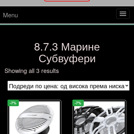
Menu
Tog
navi
8.7.3 Марине
Субвуфери
Sorted
Showing all 3 results
by
price:
high
to
-7%
-7%
low