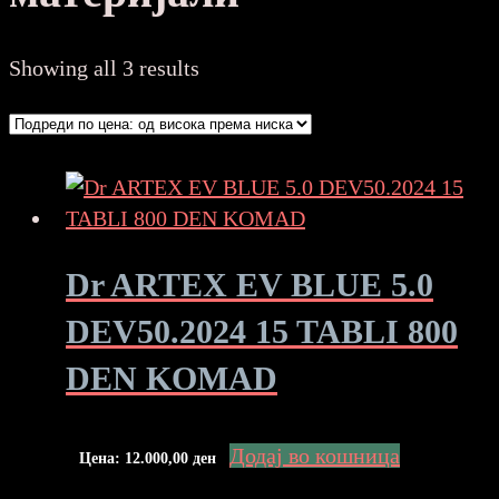
Sorted
Showing all 3 results
by
price:
high
to
low
Dr ARTEX EV BLUE 5.0
DEV50.2024 15 TABLI 800
DEN KOMAD
Додај во кошница
Цена:
12.000,00
ден