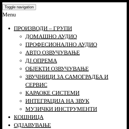
Skip
Toggle navigation
to
Menu
the
ПРОИЗВОДИ – ГРУПИ
content
ДОМАШНО АУДИО
ПРОФЕСИОНАЛНО АУДИО
АВТО ОЗВУЧУВАЊЕ
ДЈ ОПРЕМА
ОБЈЕКТИ ОЗВУЧУВАЊЕ
ЗВУЧНИЦИ ЗА САМОГРАДБА И
СЕРВИС
КАРАОКЕ СИСТЕМИ
ИНТЕГРАЦИЈА НА ЗВУК
МУЗИЧКИ ИНСТРУМЕНТИ
КОШНИЦА
ОДЈАВУВАЊЕ