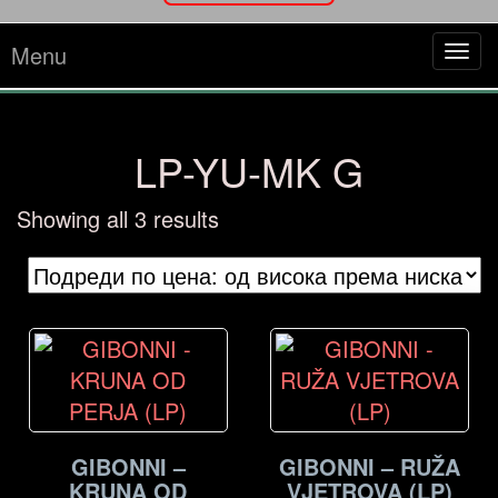
Menu
Tog
navi
LP-YU-MK G
Sorted
Showing all 3 results
by
price:
high
to
low
GIBONNI –
GIBONNI – RUŽA
KRUNA OD
VJETROVA (LP)