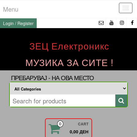
Skip
Menu
Tog
to
navi
the
Login / Register
content
ЗЕЦ Електроникс
МУЗИКА ЗА СИТЕ !
ПРЕБАРУВАЈ - НА ОВА МЕСТО
CART
0
0,00 ДЕН