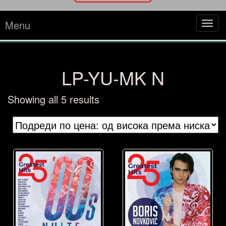
Menu
Tog
navi
LP-YU-MK N
Sorted
Showing all 5 results
by
price:
high
to
low