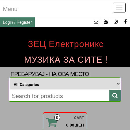
Skip
Menu
Tog
to
navi
the
Login / Register
content
ЗЕЦ Електроникс
МУЗИКА ЗА СИТЕ !
ПРЕБАРУВАЈ - НА ОВА МЕСТО
CART
0
0,00 ДЕН