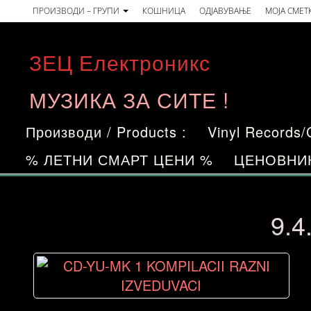
Skip
ПРОИЗВОДИ – ГРУПИ
КОШНИЦА
ОДЈАВУВАЊЕ
МОЈА СМЕТ
to
the
ЗЕЦ Електроникс
content
МУЗИКА ЗА СИТЕ !
Производи / Products :
Vinyl Records
% ЛЕТНИ СМАРТ ЦЕНИ %
ЦЕНОВНИ
9.