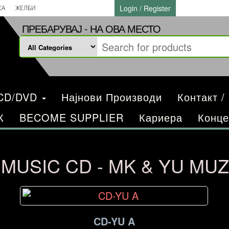
Login / Register
КА
ЖЕЛБИ
ПРЕБАРУВАЈ - НА ОВА МЕСТО
/CD/DVD
Најнови Производи
Контакт /
К
BECOME SUPPLIER
Кариера
Конце
4.MUSIC CD - MK & YU MUZ
CD-YU A