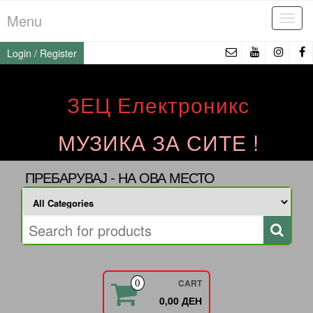
Skip
Menu
Tog
to
navi
the
Login / Register
content
ЗЕЦ Електроникс
МУЗИКА ЗА СИТЕ !
ПРЕБАРУВАЈ - НА ОВА МЕСТО
CART
0
0,00 ДЕН