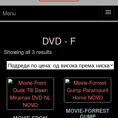
Menu
Tog
navi
DVD - F
Sorted
Showing all 3 results
by
price:
high
to
low
MOVIE-FORREST
GUMP
MOVIE-FROM