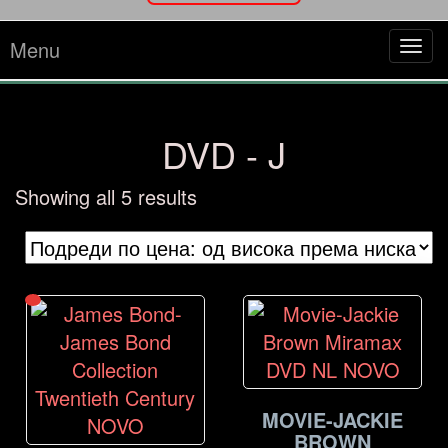
Menu
Tog
navi
DVD - J
Sorted
Showing all 5 results
by
price:
high
to
low
MOVIE-JACKIE
BROWN