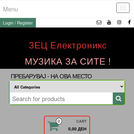
Skip
Menu
Tog
to
navi
the
Login / Register
content
ЗЕЦ Електроникс
МУЗИКА ЗА СИТЕ !
ПРЕБАРУВАЈ - НА ОВА МЕСТО
CART
0
0,00 ДЕН