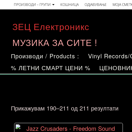
Skip
ПРОИЗВОДИ – ГРУПИ
КОШНИЦА
ОДЈАВУВАЊЕ
МОЈА СМЕТ
to
the
ЗЕЦ Електроникс
content
МУЗИКА ЗА СИТЕ !
Производи / Products :
Vinyl Records
% ЛЕТНИ СМАРТ ЦЕНИ %
ЦЕНОВНИ
Sort
Прикажувам 190–211 од 211 резултати
by
price