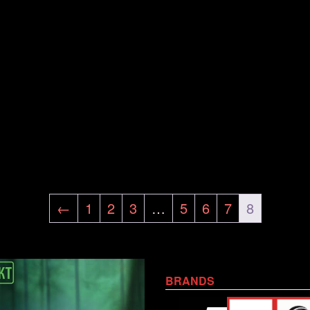
←
1
2
3
…
5
6
7
8
BRANDS