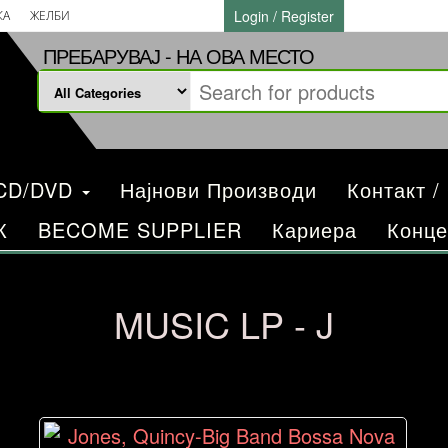
Login / Register
КА
ЖЕЛБИ
ПРЕБАРУВАЈ - НА ОВА МЕСТО
/CD/DVD
Најнови Производи
Контакт /
К
BECOME SUPPLIER
Кариера
Конце
MUSIC LP - J
ed
: