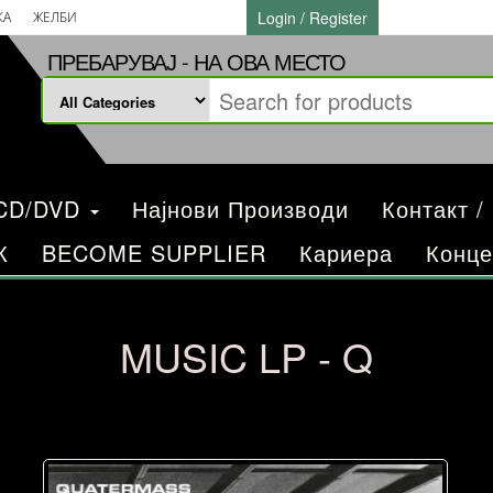
Login / Register
КА
ЖЕЛБИ
ПРЕБАРУВАЈ - НА ОВА МЕСТО
/CD/DVD
Најнови Производи
Контакт /
К
BECOME SUPPLIER
Кариера
Конце
MUSIC LP - Q