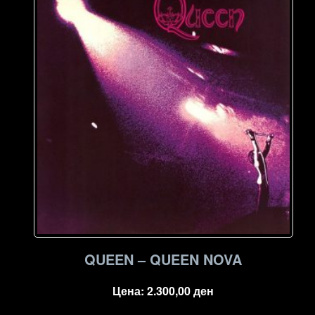
high
to
low
QUEEN – QUEEN NOVA
Цена:
2.300,00
ден