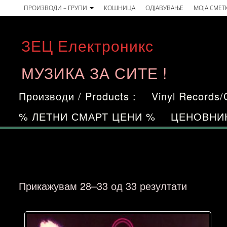
Skip
ПРОИЗВОДИ – ГРУПИ
КОШНИЦА
ОДЈАВУВАЊЕ
МОЈА СМЕТ
to
the
ЗЕЦ Електроникс
content
МУЗИКА ЗА СИТЕ !
Производи / Products :
Vinyl Records
% ЛЕТНИ СМАРТ ЦЕНИ %
ЦЕНОВНИ
Sorted
Прикажувам 28–33 од 33 резултати
by
price: