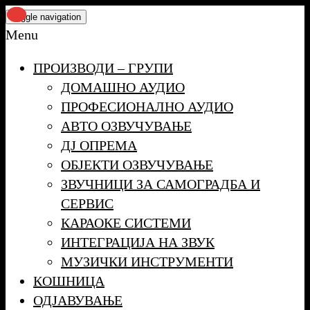
Skip
Toggle navigation
to
Menu
the
ПРОИЗВОДИ – ГРУПИ
content
ДОМАШНО АУДИО
ПРОФЕСИОНАЛНО АУДИО
АВТО ОЗВУЧУВАЊЕ
ДЈ ОПРЕМА
ОБЈЕКТИ ОЗВУЧУВАЊЕ
ЗВУЧНИЦИ ЗА САМОГРАДБА И
СЕРВИС
КАРАОКЕ СИСТЕМИ
ИНТЕГРАЦИЈА НА ЗВУК
МУЗИЧКИ ИНСТРУМЕНТИ
КОШНИЦА
ОДЈАВУВАЊЕ