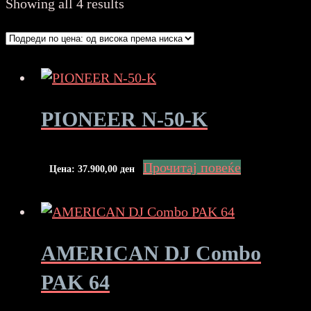
Sorted
Showing all 4 results
by
price:
high
to
low
PIONEER N-50-K
Прочитај повеќе
Цена:
37.900,00
ден
AMERICAN DJ Combo
PAK 64