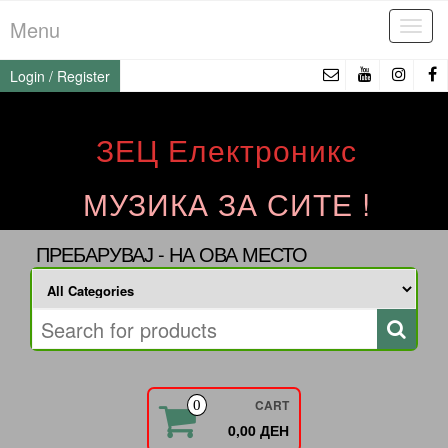
Skip
Menu
Tog
to
navi
the
Login / Register
content
ЗЕЦ Електроникс
МУЗИКА ЗА СИТЕ !
ПРЕБАРУВАЈ - НА ОВА МЕСТО
CART
0
0,00 ДЕН