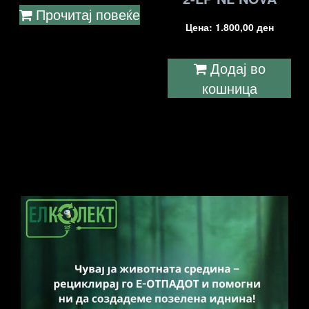
Прочитај повеќе
Цена:
1.800,00
ден
Додај во
кошница