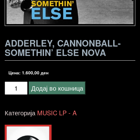
ADDERLEY, CANNONBALL-
SOMETHIN’ ELSE NOVA
Цена:
1.600,00
ден
Adderley,
Додај во кошница
Cannonball-
Somethin'
Категорија
MUSIC LP - A
Else
NOVA