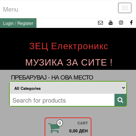
Skip
Menu
Tog
to
navi
the
Login / Register
content
ЗЕЦ Електроникс
МУЗИКА ЗА СИТЕ !
ПРЕБАРУВАЈ - НА ОВА МЕСТО
CART
0
0,00 ДЕН