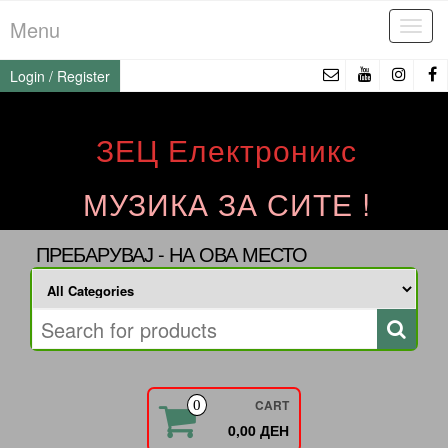
Skip
Menu
Tog
to
navi
the
Login / Register
content
ЗЕЦ Електроникс
МУЗИКА ЗА СИТЕ !
ПРЕБАРУВАЈ - НА ОВА МЕСТО
CART
0
0,00 ДЕН