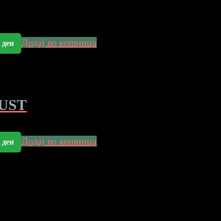
Додај во кошница
0
ден
UST
Додај во кошница
0
ден