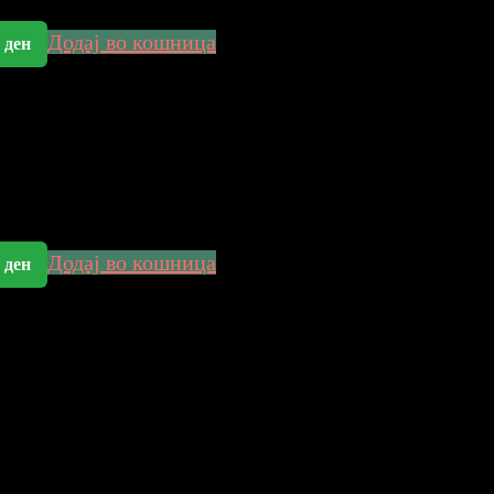
Додај во кошница
0
ден
Додај во кошница
0
ден