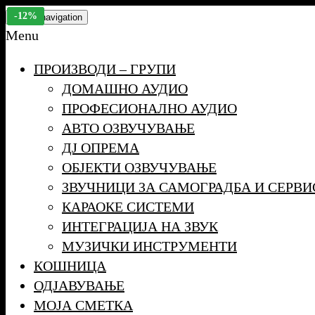
Skip
-50%
-41%
-12%
-12%
Toggle navigation
to
Menu
the
ПРОИЗВОДИ – ГРУПИ
content
ДОМАШНО АУДИО
ПРОФЕСИОНАЛНО АУДИО
АВТО ОЗВУЧУВАЊЕ
ДЈ ОПРЕМА
ОБЈЕКТИ ОЗВУЧУВАЊЕ
ЗВУЧНИЦИ ЗА САМОГРАДБА И СЕРВИ
КАРАОКЕ СИСТЕМИ
ИНТЕГРАЦИЈА НА ЗВУК
МУЗИЧКИ ИНСТРУМЕНТИ
КОШНИЦА
ОДЈАВУВАЊЕ
МОЈА СМЕТКА